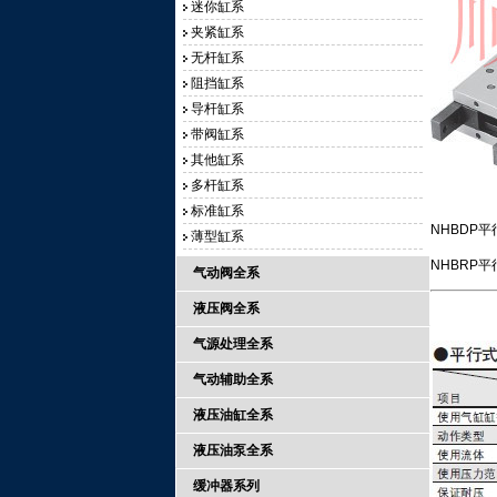
迷你缸系
夹紧缸系
无杆缸系
阻挡缸系
导杆缸系
带阀缸系
其他缸系
多杆缸系
标准缸系
NHBDP
薄型缸系
NHBRP平
气动阀全系
液压阀全系
气源处理全系
气动辅助全系
液压油缸全系
液压油泵全系
缓冲器系列