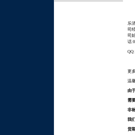
乐
司
司
话
:
QQ:
更
温
由
需
非
我
货