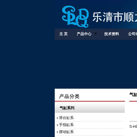
主 页
产品中心
技术资料
公司
气缸
气缸系列
滑台缸系
手指缸系
S-
摆动缸系