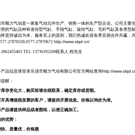
清市顺力气动是一家集气动元件生产、销售一体的生产型企业。公司主要
经营的气缸品种有迷你型气缸、手指气缸、旋转气缸、无杆气缸及各类型
始终坚持诚信为本、服务至上的原则，我们热诚欢迎各界宾朋合作共赢，
http://www.slqd.cn/
0577-27878328;0577-27870672
2862455403 TEL:13736395209
联系人
:
程先生
http://www.slqd.c
多产品信息请登录乐清市顺力气动有限公司官方网站查询
馨提醒：
于库存变化大，购买前请在线联系，确定库存或货期。
要开具增值税发票的客户，请提供开票信息。价格以询价为准。
标产品请提供样品或者图纸，以便正确加工。
们的优势：
期快、质量优，价格惠