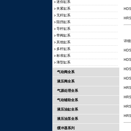
迷你缸系
夹紧缸系
HD
无杆缸系
HR
阻挡缸系
导杆缸系
带阀缸系
详细
其他缸系
多杆缸系
HDS
标准缸系
HDS
薄型缸系
HDS
气动阀全系
HDS
液压阀全系
HRS
气源处理全系
HRS
气动辅助全系
HRS
液压油缸全系
HRS
液压油泵全系
缓冲器系列